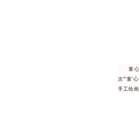
童
次“‘童
手工绘画